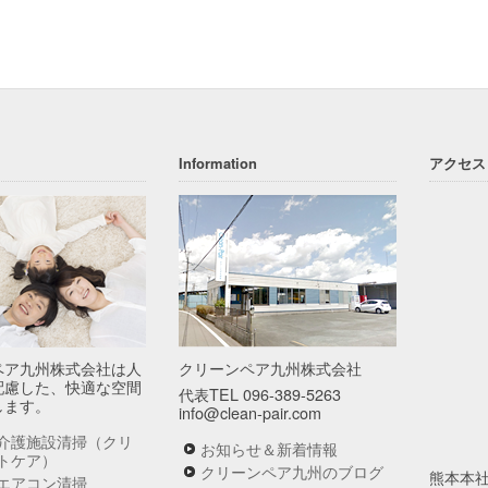
Information
アクセス
ペア九州株式会社は人
クリーンペア九州株式会社
配慮した、快適な空間
代表TEL 096-389-5263
します。
info@clean-pair.com
介護施設清掃（クリ
お知らせ＆新着情報
トケア）
クリーンペア九州のブログ
熊本本
エアコン清掃