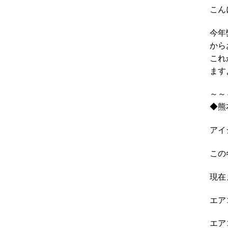
こん
今年
から
これ
ます
～～
◆熊
アイ
この
現在
エア
エア