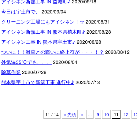
アイシネン断熱工事 IN 益城町♪
2020/09/18
今日は宇土市で、
2020/09/04
クリーニング工場にもアイシネン！☆
2020/08/31
アイシネン断熱工事 IN 熊本県植木町♪
2020/08/28
アイシネン工事 IN 熊本県宇土市♪
2020/08/28
ついに！！雑草との戦いに終止符が・・・！？
2020/08/12
外気温35℃でも、、、
2020/08/04
除草作業
2020/07/28
熊本県宇土市で新築工事 進行中♪
2020/07/13
11 / 14
« 先頭
«
...
9
10
12
1
11